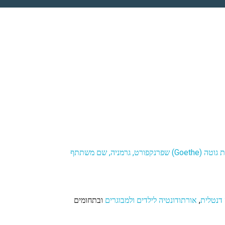
הוא קיבל תואר מַסְטֶר להשתלת שיניים (Master of Implantology) באוניברסיטת גוטה (Goethe) שפרנקפורט, גרמניה, שם משתתף
דנטלית
,
אורתודונטיה לילדים ולמבוגרים
ובתחומים