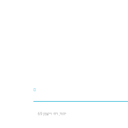
יהוד, רח׳ וייצמן 69