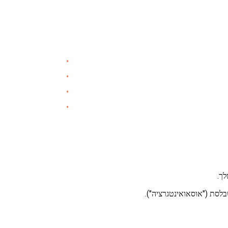
לסת ("אוסאואינטגרציה").